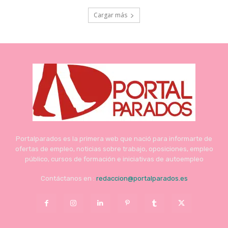
Cargar más
Portalparados es la primera web que nació para informarte de
ofertas de empleo, noticias sobre trabajo, oposiciones, empleo
público, cursos de formación e iniciativas de autoempleo
Contáctanos en :
redaccion@portalparados.es