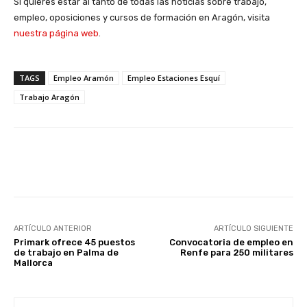
Si quieres estar al tanto de todas las noticias sobre trabajo,
empleo, oposiciones y cursos de formación en Aragón, visita
nuestra página web
.
TAGS
Empleo Aramón
Empleo Estaciones Esquí
Trabajo Aragón
Facebook
X
WhatsApp
Li
ARTÍCULO ANTERIOR
ARTÍCULO SIGUIENTE
Primark ofrece 45 puestos
Convocatoria de empleo en
de trabajo en Palma de
Renfe para 250 militares
Mallorca