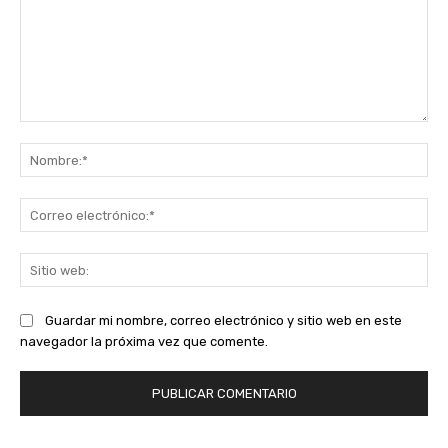
Comentario:
No
Co
ele
Sit
we
Guardar mi nombre, correo electrónico y sitio web en este
navegador la próxima vez que comente.