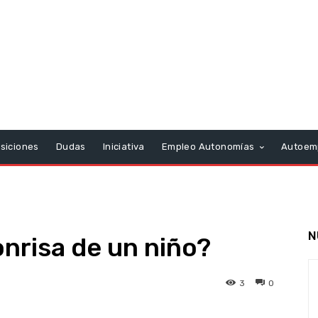
siciones
Dudas
Iniciativa
Empleo Autonomías
Autoem
N
onrisa de un niño?
3
0