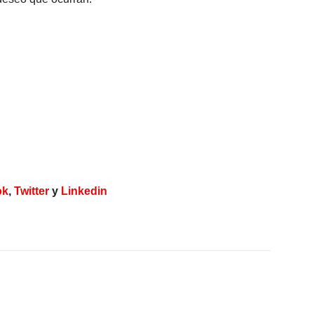
ok
,
Twitter
y
Linkedin
X
WhatsApp
Linkedin
Email