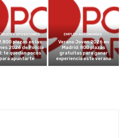
ÚBLICO Y OPOSICIONES
EMPLEO AUTONOMÍAS
2.800 plazas en las
Verano Joven 2026 en
nes 2026 de Policía
Madrid: 800 plazas
l: te quedan pocos
gratuitas para ganar
 para apuntarte
experiencia este verano