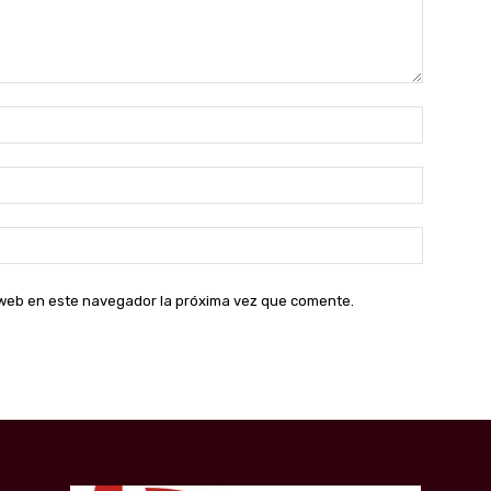
Nombre:
Correo
electróni
Sitio
web:
o web en este navegador la próxima vez que comente.