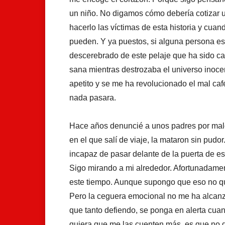
un niño. No digamos cómo debería cotizar u
hacerlo las víctimas de esta historia y cua
pueden. Y ya puestos, si alguna persona e
descerebrado de este pelaje que ha sido c
sana mientras destrozaba el universo inoce
apetito y se me ha revolucionado el mal caf
nada pasara.
Hace años denuncié a unos padres por malos
en el que salí de viaje, la mataron sin pud
incapaz de pasar delante de la puerta de e
Sigo mirando a mi alrededor. Afortunadamen
este tiempo. Aunque supongo que eso no que
Pero la ceguera emocional no me ha alcanz
que tanto defiendo, se ponga en alerta cua
quiera que me las cuenten más, es que no 