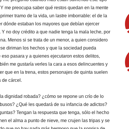
a. Y me preocupa saber qué restos quedan en la mente
rimer tramo de la vida, un lastre imborrable: el de la
er dónde estaban los mayores que debían ejercer
. Y no doy crédito a que nadie tenga la mala leche, por
guna. Menos si se trata de un menor, a quien considero
 se diriman los hechos y que la sociedad pueda
 eso pasara y a quienes ejecutaron estos delitos,
én me gustaría verles la cara a esos delincuentes y
r que en la trena, estos personajes de quinta suelen
 de cárcel.
la dignidad robada? ¿cómo se repone un crío de lo
abusos? ¿Qué les quedará de su infancia de adictos?
untas? Tengan la respuesta que tenga, sólo el hecho
n el alma a punto de nieve, me crujen las tripas y se
do que no hay nada más hermoso que la sonrisa de