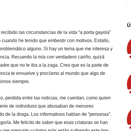
App
Linkedin
Email
Imprimir
Ú
recibido las circunstancias de la vida “a porta gayola”
o cuando he tenido que embestir con motivos. Estallo,
problemático alguno. Si hay un tema que me interesa y
fancia. Recuerdo la mía con verdadero cariño, quizá
dre que no le iba a la zaga. Creo que es la parte de
cencia te envuelve y proclamo al mundo que algo de
irnos siempre.
ndo, perdida entre las noticias, me cuentan, como quien
 serie de individuos que abusaban de menores
o de la droga. Los informativos hablan de “personas”.
oría. Me felicito de saber que esas criaturas se han
y me pregunto cuántos más están sufriendo este tipo