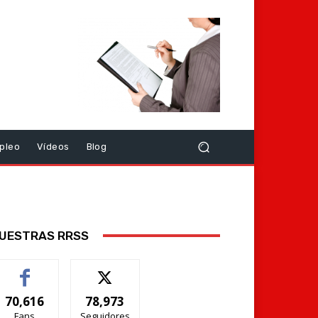
pleo
Vídeos
Blog
UESTRAS RRSS
70,616
78,973
Fans
Seguidores