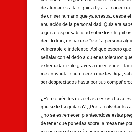
de atentados a la dignidad y a la inocenci
de un ser humano que ya arrastra, desde el p
anulación de la personalidad. Quisiera sab
alguna responsabilidad sobre los chiquillos
decirlo fino, de hacerle “eso” a persona al
vulnerable e indefenso. Así que espero que
señalar con el dedo a quienes toleraron que
extremadamente graves a mi entender. Tambi
me consuela, que quieren que les diga, sabe
ser despreciados hasta por sus compañeros
¿Pero quién les devuelve a estos chavales 
que se le ha quitado? ¿Podrán olvidar los 
¿no se estremecen planteándose estas preg
de tener que ponerlas sobre la mesa me pone
me encoge el corazón. Porque sigo pensan