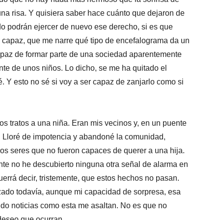
na risa. Y quisiera saber hace cuánto que dejaron de
ndo podrán ejercer de nuevo ese derecho, si es que
s capaz, que me narre qué tipo de encefalograma da un
apaz de formar parte de una sociedad aparentemente
nte de unos niños. Lo dicho, se me ha quitado el
é. Y esto no sé si voy a ser capaz de zanjarlo como si
 tratos a una niña. Eran mis vecinos y, en un puente
or. Lloré de impotencia y abandoné la comunidad,
sos seres que no fueron capaces de querer a una hija.
te no he descubierto ninguna otra señal de alarma en
rrá decir, tristemente, que estos hechos no pasan.
ado todavía, aunque mi capacidad de sorpresa, esa
ndo noticias como esta me asaltan. No es que no
deseo que ocurran.