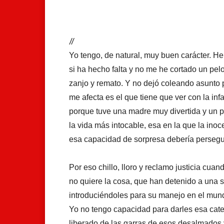
Facebook
X
Whats
//
Yo tengo, de natural, muy buen carácter. He 
si ha hecho falta y no me he cortado un pel
zanjo y remato. Y no dejó coleando asunto 
me afecta es el que tiene que ver con la in
porque tuve una madre muy divertida y un pa
la vida más intocable, esa en la que la ino
esa capacidad de sorpresa debería persegu
Por eso chillo, lloro y reclamo justicia cua
no quiere la cosa, que han detenido a una
introduciéndoles para su manejo en el mund
Yo no tengo capacidad para darles esa categ
liberado de las garras de esos desalmados 