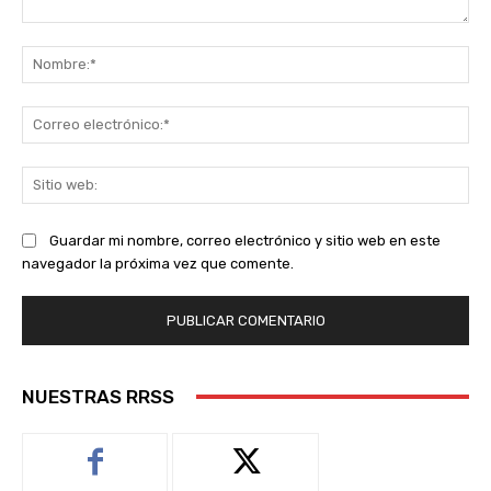
h
e
Comentario:
m
o
No
s
a
c
Co
a
b
ele
a
d
Sit
o
we
l
e
y
Guardar mi nombre, correo electrónico y sitio web en este
e
navegador la próxima vez que comente.
n
d
o
l
o
s
p
e
NUESTRAS RRSS
r
i
ó
d
i
c