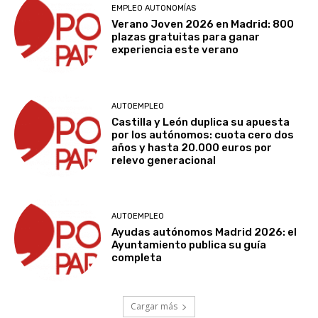
e
EMPLEO AUTONOMÍAS
c
Verano Joven 2026 en Madrid: 800
o
plazas gratuitas para ganar
n
ó
experiencia este verano
m
i
c
a
n
AUTOEMPLEO
o
Castilla y León duplica su apuesta
n
o
por los autónomos: cuota cero dos
s
años y hasta 20.000 euros por
i
relevo generacional
n
t
e
r
e
AUTOEMPLEO
s
a
Ayudas autónomos Madrid 2026: el
b
Ayuntamiento publica su guía
a
completa
.
P
o
r
l
Cargar más
o