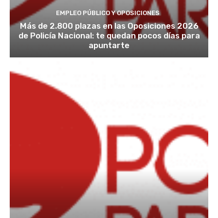
l
EMPLEO PÚBLICO Y OPOSICIONES
a
r
Más de 2.800 plazas en las Oposiciones 2026
a
de Policía Nacional: te quedan pocos días para
p
r
apuntarte
e
m
o
n
i
c
i
ó
n
d
e
q
u
e
a
d
m
i
t
i
m
o
s