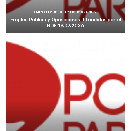
u
e
EMPLEO PÚBLICO Y OPOSICIONES
l
o
Empleo Público y Oposiciones difundidas por el
s
BOE 19.07.2026
d
e
n
o
m
i
n
a
d
o
s
s
e
r
e
s
h
u
m
a
n
o
s
(
c