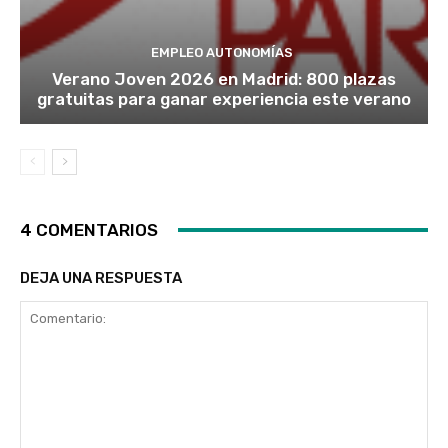
q
u
e
h
EMPLEO AUTONOMÍAS
a
Verano Joven 2026 en Madrid: 800 plazas
y
a
gratuitas para ganar experiencia este verano
d
e
o
t
r
o
t
i
p
4 COMENTARIOS
o
p
o
DEJA UNA RESPUESTA
r
a
l
g
ú
n
l
a
d
o
)