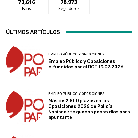
70,616
78,973
o
s
Fans
Seguidores
d
e
o
t
r
ÚLTIMOS ARTÍCULOS
a
m
a
n
e
EMPLEO PÚBLICO Y OPOSICIONES
r
Empleo Público y Oposiciones
a
difundidas por el BOE 19.07.2026
.
A
n
t
e
s
EMPLEO PÚBLICO Y OPOSICIONES
,
l
Más de 2.800 plazas en las
a
Oposiciones 2026 de Policía
s
Nacional: te quedan pocos días para
e
apuntarte
c
c
i
ó
n