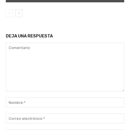
DEJA UNA RESPUESTA
Comentario:
No
Co
ele