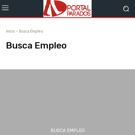
Inicio
Busca Empleo
Busca Empleo
Cursos
Dudas
Empleo Autonomías
BUSCA EMPLEO