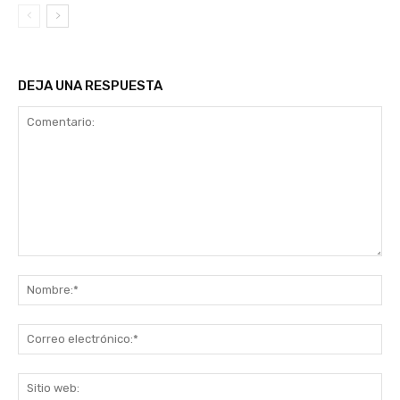
DEJA UNA RESPUESTA
Comentario:
No
Co
ele
Sit