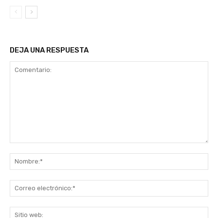
DEJA UNA RESPUESTA
Comentario:
No
Co
ele
Sit