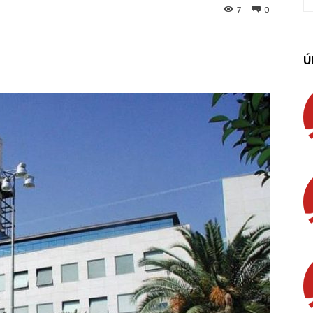
7
0
App
Linkedin
Email
Imprimir
Ú