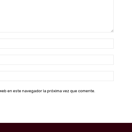
Nombre:
Correo
electróni
Sitio
web:
o web en este navegador la próxima vez que comente.