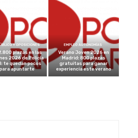
ÚBLICO Y OPOSICIONES
EMPLEO AUTONOMÍAS
2.800 plazas en las
Verano Joven 2026 en
nes 2026 de Policía
Madrid: 800 plazas
l: te quedan pocos
gratuitas para ganar
 para apuntarte
experiencia este verano