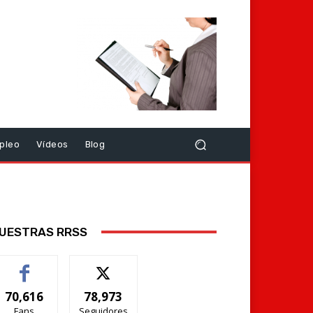
pleo
Vídeos
Blog
UESTRAS RRSS
70,616
78,973
Fans
Seguidores