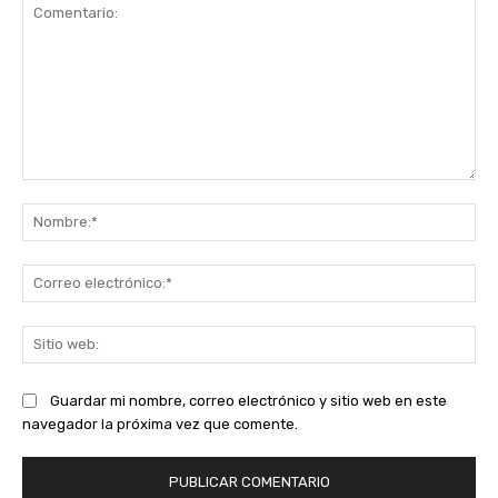
Comentario:
No
Co
ele
Sit
we
Guardar mi nombre, correo electrónico y sitio web en este
navegador la próxima vez que comente.