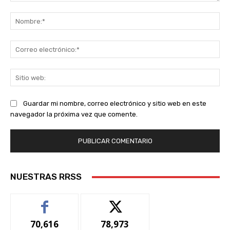
Comentario:
No
Co
ele
Sit
we
Guardar mi nombre, correo electrónico y sitio web en este
navegador la próxima vez que comente.
NUESTRAS RRSS
70,616
78,973