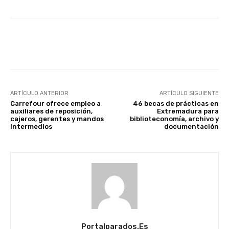
Facebook
X
WhatsApp
Li
ARTÍCULO ANTERIOR
ARTÍCULO SIGUIENTE
Carrefour ofrece empleo a
46 becas de prácticas en
auxiliares de reposición,
Extremadura para
cajeros, gerentes y mandos
biblioteconomía, archivo y
intermedios
documentación
Portalparados.es