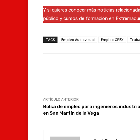
Y si quieres conocer más noticias relaciona
público y cursos de formación en Extremadu
TAGS
Empleo Audiovisual
Empleo GPEX
Traba
Facebook
Compartir
ARTÍCULO ANTERIOR
Bolsa de empleo para ingenieros industri
en San Martín de la Vega