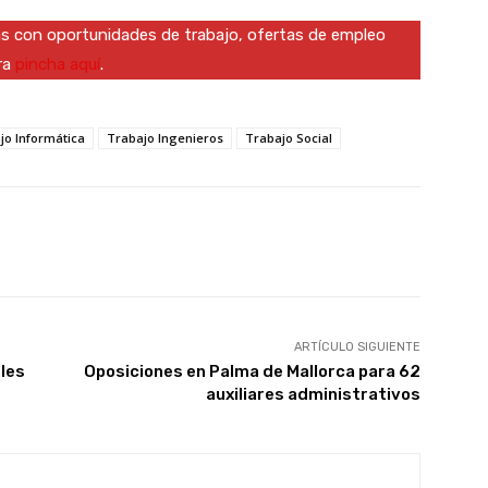
das con oportunidades de trabajo, ofertas de empleo
ra
pincha aquí
.
jo Informática
Trabajo Ingenieros
Trabajo Social
X
WhatsApp
Linkedin
Email
ARTÍCULO SIGUIENTE
ales
Oposiciones en Palma de Mallorca para 62
auxiliares administrativos