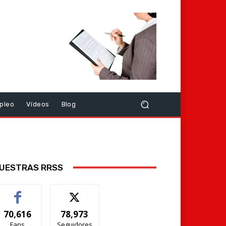
pleo
Vídeos
Blog
UESTRAS RRSS
70,616
78,973
Fans
Seguidores