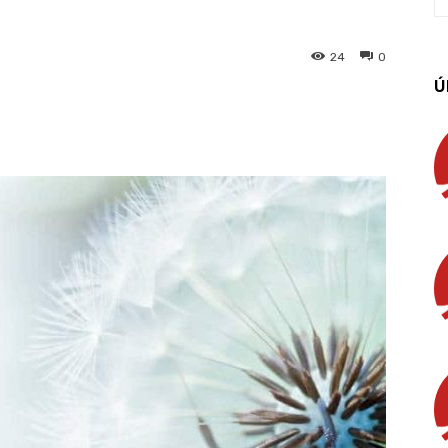
24
0
Ú
App
Linkedin
Email
Imprimir