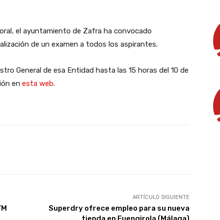
oral, el ayuntamiento de Zafra ha convocado
ealización de un examen a todos los aspirantes.
stro General de esa Entidad hasta las 15 horas del 10 de
ción en
esta web.
X
WhatsApp
Linkedin
Email
ARTÍCULO SIGUIENTE
YM
Superdry ofrece empleo para su nueva
tienda en Fuengirola (Málaga)