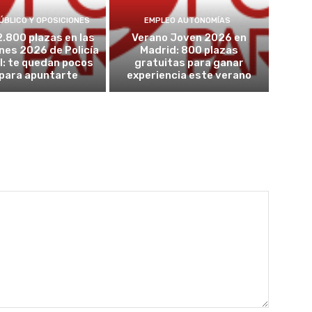
ÚBLICO Y OPOSICIONES
EMPLEO AUTONOMÍAS
2.800 plazas en las
Verano Joven 2026 en
nes 2026 de Policía
Madrid: 800 plazas
l: te quedan pocos
gratuitas para ganar
 para apuntarte
experiencia este verano