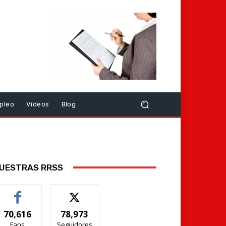
pleo
Vídeos
Blog
UESTRAS RRSS
70,616
78,973
Fans
Seguidores