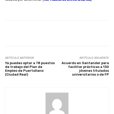
Facebook
X
WhatsApp
Li
ARTÍCULO ANTERIOR
ARTÍCULO SIGUIENTE
Ya puedes optar a 78 puestos
Acuerdo en Santander para
de trabajo del Plan de
facilitar prácticas a 130
Empleo de Puertollano
jóvenes titulados
(Ciudad Real)
universitarios o de FP