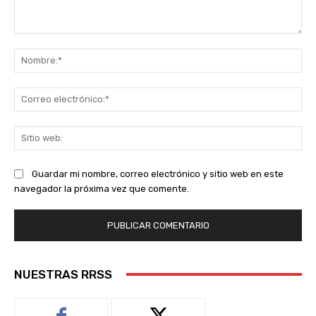
Comentario:
No
Co
ele
Sit
we
Guardar mi nombre, correo electrónico y sitio web en este
navegador la próxima vez que comente.
NUESTRAS RRSS