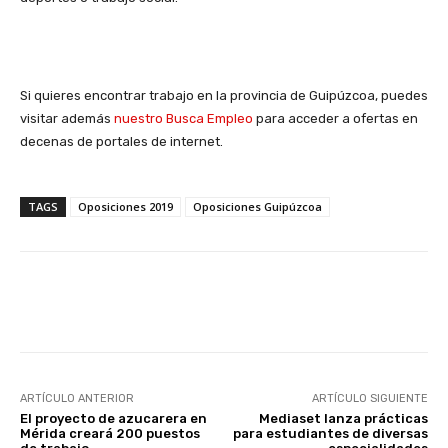
Si quieres encontrar trabajo en la provincia de Guipúzcoa, puedes
visitar además
nuestro Busca Empleo
para acceder a ofertas en
decenas de portales de internet.
TAGS
Oposiciones 2019
Oposiciones Guipúzcoa
Facebook
X
WhatsApp
Li
ARTÍCULO ANTERIOR
ARTÍCULO SIGUIENTE
El proyecto de azucarera en
Mediaset lanza prácticas
Mérida creará 200 puestos
para estudiantes de diversas