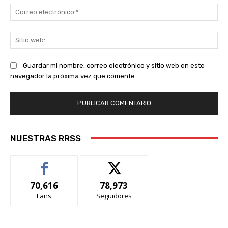
Co
ele
Sit
we
Guardar mi nombre, correo electrónico y sitio web en este
navegador la próxima vez que comente.
NUESTRAS RRSS
70,616
78,973
Fans
Seguidores