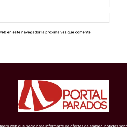
Correo
electróni
Sitio
web:
o web en este navegador la próxima vez que comente.
imera web que nació para informarte de ofertas de empleo, noticias sobr