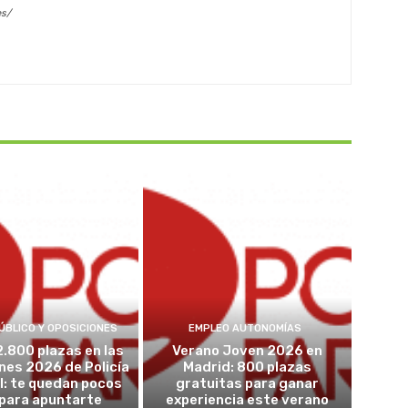
es/
ÚBLICO Y OPOSICIONES
EMPLEO AUTONOMÍAS
2.800 plazas en las
Verano Joven 2026 en
nes 2026 de Policía
Madrid: 800 plazas
l: te quedan pocos
gratuitas para ganar
 para apuntarte
experiencia este verano