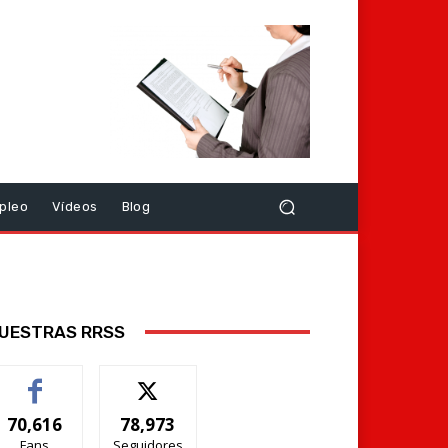
pleo
Vídeos
Blog
UESTRAS RRSS
70,616
78,973
Fans
Seguidores