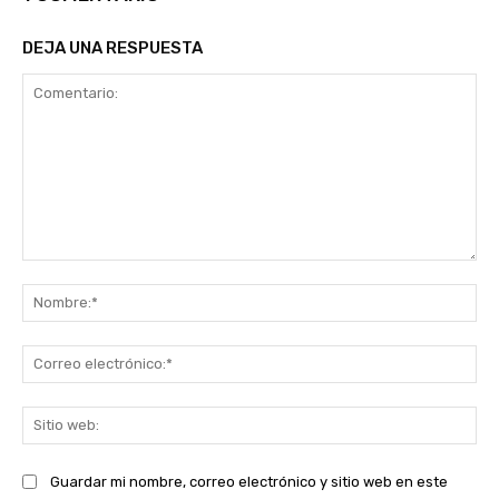
DEJA UNA RESPUESTA
Comentario:
No
Co
ele
Sit
we
Guardar mi nombre, correo electrónico y sitio web en este