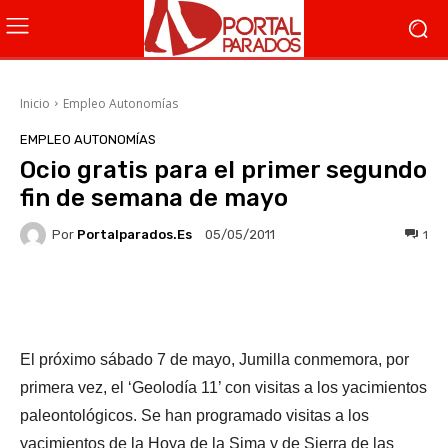
Inicio
Empleo Autonomías
EMPLEO AUTONOMÍAS
Ocio gratis para el primer segundo
fin de semana de mayo
Por
Portalparados.es
1
05/05/2011
Facebook
X
WhatsApp
Li
El próximo sábado 7 de mayo, Jumilla conmemora, por
primera vez, el ‘Geolodía 11’ con visitas a los yacimientos
paleontológicos. Se han programado visitas a los
yacimientos de la Hoya de la Sima y de Sierra de las