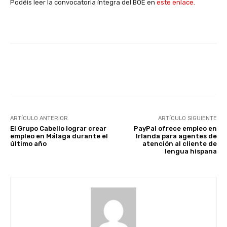
Podéis leer la convocatoria íntegra del BOE en
este enlace.
Facebook
X
WhatsApp
Li
ARTÍCULO ANTERIOR
ARTÍCULO SIGUIENTE
El Grupo Cabello lograr crear
PayPal ofrece empleo en
empleo en Málaga durante el
Irlanda para agentes de
último año
atención al cliente de
lengua hispana