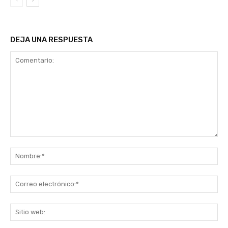
DEJA UNA RESPUESTA
Comentario:
No
Co
ele
Sit
we