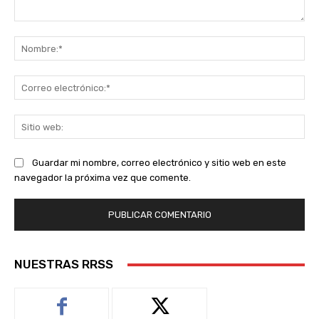
Comentario:
No
Co
ele
Sit
we
Guardar mi nombre, correo electrónico y sitio web en este
navegador la próxima vez que comente.
NUESTRAS RRSS