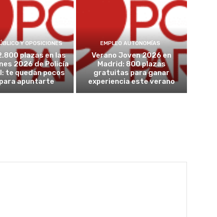
ÚBLICO Y OPOSICIONES
EMPLEO AUTONOMÍAS
2.800 plazas en las
Verano Joven 2026 en
nes 2026 de Policía
Madrid: 800 plazas
l: te quedan pocos
gratuitas para ganar
 para apuntarte
experiencia este verano