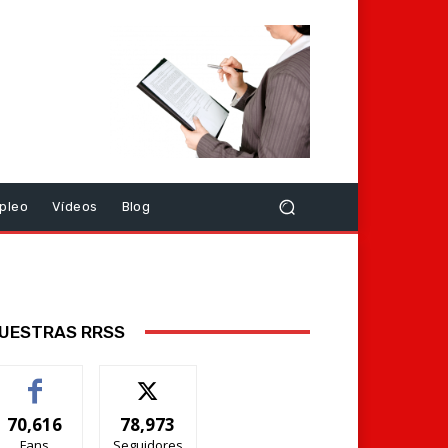
pleo
Vídeos
Blog
UESTRAS RRSS
70,616
78,973
Fans
Seguidores