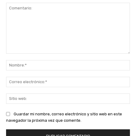
Comentario:
No
Co
ele
Sit
we
Guardar mi nombre, correo electrónico y sitio web en este
navegador la próxima vez que comente.