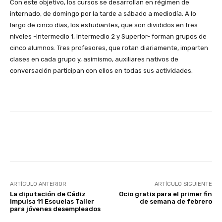
Con este objetivo, los cursos se desarrollan en régimen de
internado, de domingo por la tarde a sábado a mediodía. A lo
largo de cinco días, los estudiantes, que son divididos en tres
niveles -Intermedio 1, Intermedio 2 y Superior- forman grupos de
cinco alumnos. Tres profesores, que rotan diariamente, imparten
clases en cada grupo y, asimismo, auxiliares nativos de
conversación participan con ellos en todas sus actividades.
Facebook
X
WhatsApp
Li
ARTÍCULO ANTERIOR
ARTÍCULO SIGUIENTE
La diputación de Cádiz
Ocio gratis para el primer fin
impulsa 11 Escuelas Taller
de semana de febrero
para jóvenes desempleados