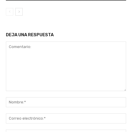
DEJA UNA RESPUESTA
Comentario:
No
Co
ele