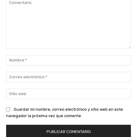
Comentario:
No
Co
ele
Sit
we
Guardar mi nombre, correo electrónico y sitio web en este
navegador la próxima vez que comente.