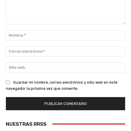
Comentario:
No
Co
ele
Sit
we
Guardar mi nombre, correo electrónico y sitio web en este
navegador la próxima vez que comente.
NUESTRAS RRSS