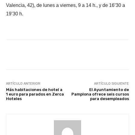
Valencia, 42), de lunes a viernes, 9 a 14 h., y de 16’30 a
19’30 h.
Facebook
X
WhatsApp
Li
ARTÍCULO ANTERIOR
ARTÍCULO SIGUIENTE
Más habitaciones de hotel a
El Ayuntamiento de
1 euro para parados en Zerca
Pamplona ofrece seis cursos
Hoteles
para desempleados