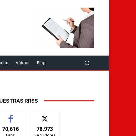
pleo
Vídeos
Blog
UESTRAS RRSS
70,616
78,973
Fans
Seguidores