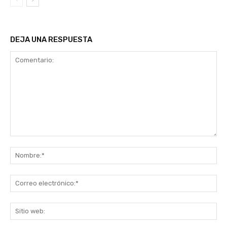
DEJA UNA RESPUESTA
Comentario:
No
Co
ele
Sit
we