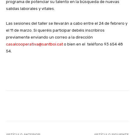
programa de potenciar su talento en la búsqueda de nuevas
salidas laborales y vitales.
Las sesiones del taller se llevarán a cabo entre el 24 de febrero y
el 11 de marzo. Si queréis participar debéis inscribiros
previamente enviando un correo a la dirección
casalcooperativa@santboi.cat
o bien en el teléfono 93 654 48
54.
Facebook
X
WhatsApp
Li
ARTÍCULO ANTERIOR
ARTÍCULO SIGUIENTE