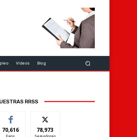
pleo
Vídeos
Blog
UESTRAS RRSS
70,616
78,973
Fans
Seguidores