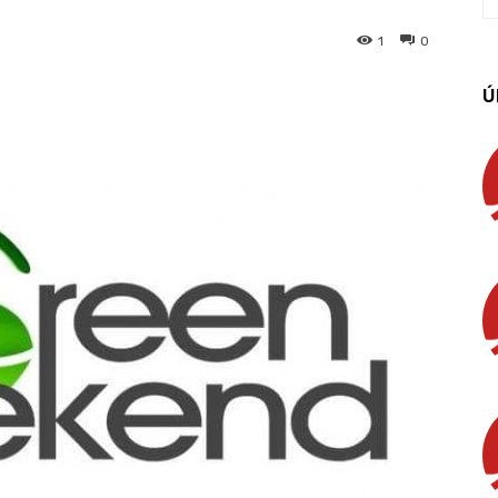
1
0
Ú
App
Linkedin
Email
Imprimir