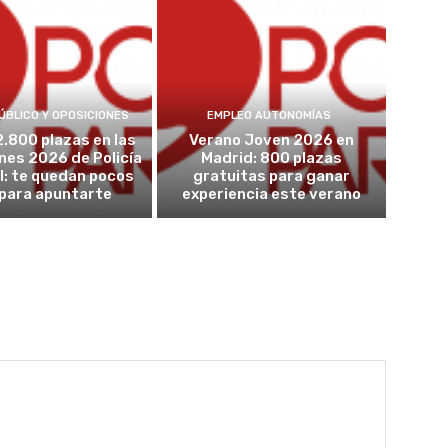
ÚBLICO Y OPOSICIONES
EMPLEO AUTONOMÍAS
2.800 plazas en las
Verano Joven 2026 en
nes 2026 de Policía
Madrid: 800 plazas
l: te quedan pocos
gratuitas para ganar
 para apuntarte
experiencia este verano