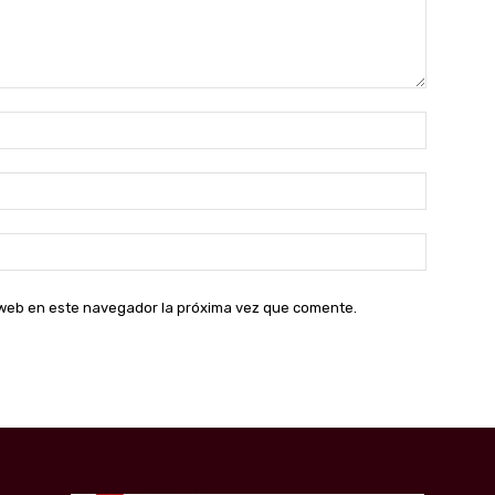
Nombre:
Correo
electróni
Sitio
web:
o web en este navegador la próxima vez que comente.