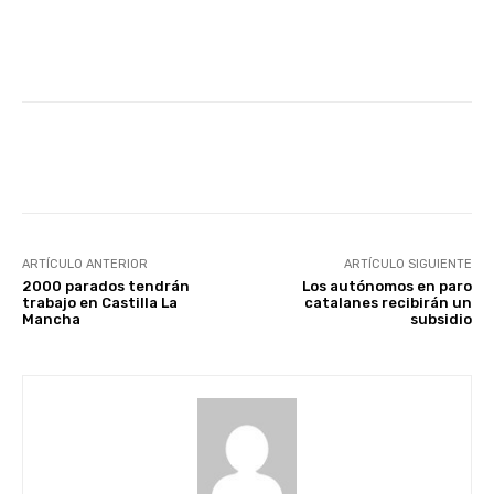
Facebook
X
WhatsApp
Li
ARTÍCULO ANTERIOR
ARTÍCULO SIGUIENTE
2000 parados tendrán
Los autónomos en paro
trabajo en Castilla La
catalanes recibirán un
Mancha
subsidio