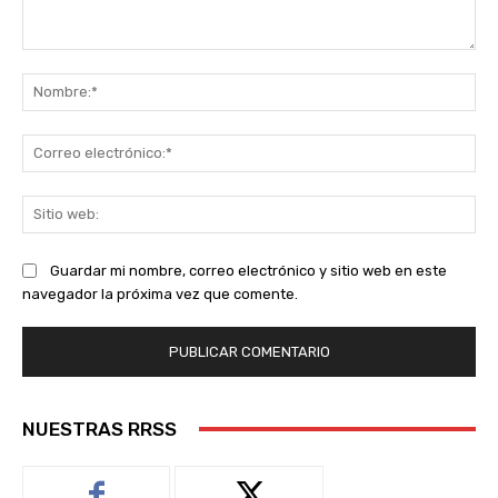
Comentario:
No
Co
ele
Sit
we
Guardar mi nombre, correo electrónico y sitio web en este
navegador la próxima vez que comente.
NUESTRAS RRSS