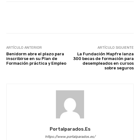
Facebook
X
WhatsApp
Li
ARTÍCULO ANTERIOR
ARTÍCULO SIGUIENTE
Benidorm abre el plazo para
La Fundación Mapfre lanza
inscribirse en su Plan de
300 becas de formación para
Formación práctica y Empleo
desempleados en cursos
sobre seguros
Portalparados.es
https://www.portalparados.es/