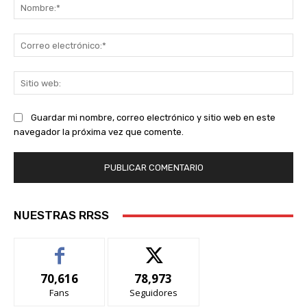
No
Co
ele
Sit
we
Guardar mi nombre, correo electrónico y sitio web en este
navegador la próxima vez que comente.
NUESTRAS RRSS
70,616
78,973
Fans
Seguidores