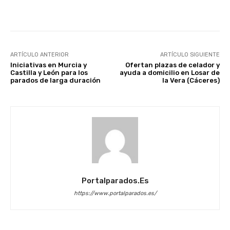
Facebook
X
WhatsApp
Li
ARTÍCULO ANTERIOR
ARTÍCULO SIGUIENTE
Iniciativas en Murcia y
Ofertan plazas de celador y
Castilla y León para los
ayuda a domicilio en Losar de
parados de larga duración
la Vera (Cáceres)
Portalparados.es
https://www.portalparados.es/