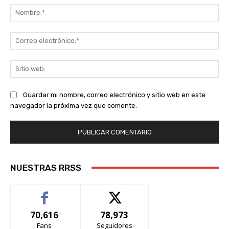
No
Co
ele
Sit
we
Guardar mi nombre, correo electrónico y sitio web en este
navegador la próxima vez que comente.
NUESTRAS RRSS
70,616
78,973
Fans
Seguidores