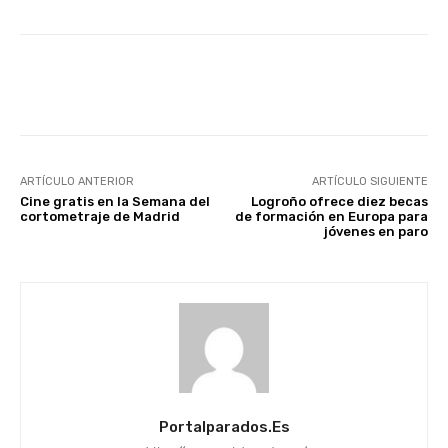
Facebook
X
WhatsApp
Li
ARTÍCULO ANTERIOR
ARTÍCULO SIGUIENTE
Cine gratis en la Semana del
Logroño ofrece diez becas
cortometraje de Madrid
de formación en Europa para
jóvenes en paro
Portalparados.es