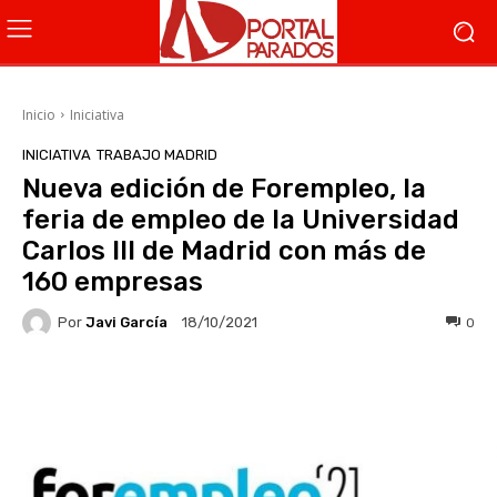
Inicio
Iniciativa
INICIATIVA
TRABAJO MADRID
Nueva edición de Forempleo, la
feria de empleo de la Universidad
Carlos III de Madrid con más de
160 empresas
Por
Javi García
0
18/10/2021
Facebook
X
WhatsApp
Li