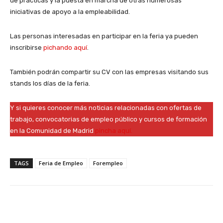
de prácticas y la puesta en marcha de otras numerosas
iniciativas de apoyo a la empleabilidad.
Las personas interesadas en participar en la feria ya pueden
inscribirse
pichando aquí
.
También podrán compartir su CV con las empresas visitando sus
stands los días de la feria.
Y si quieres conocer más noticias relacionadas con ofertas de
trabajo, convocatorias de empleo público y cursos de formación
en la Comunidad de Madrid
pincha aquí.
TAGS
Feria de Empleo
Forempleo
Facebook
X
WhatsApp
Li