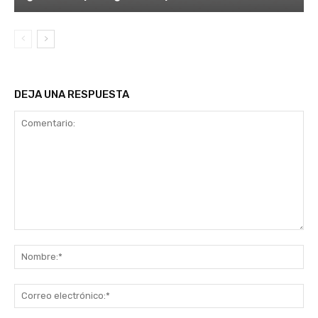
DEJA UNA RESPUESTA
Comentario:
No
Co
ele