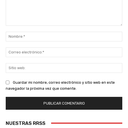
Comentario:
No
Co
ele
Sit
we
Guardar mi nombre, correo electrónico y sitio web en este
navegador la próxima vez que comente.
NUESTRAS RRSS