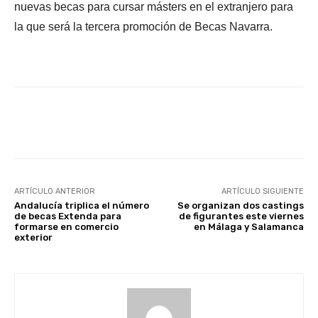
nuevas becas para cursar másters en el extranjero para
la que será la tercera promoción de Becas Navarra.
Facebook
X
WhatsApp
Li
ARTÍCULO ANTERIOR
ARTÍCULO SIGUIENTE
Andalucía triplica el número
Se organizan dos castings
de becas Extenda para
de figurantes este viernes
formarse en comercio
en Málaga y Salamanca
exterior