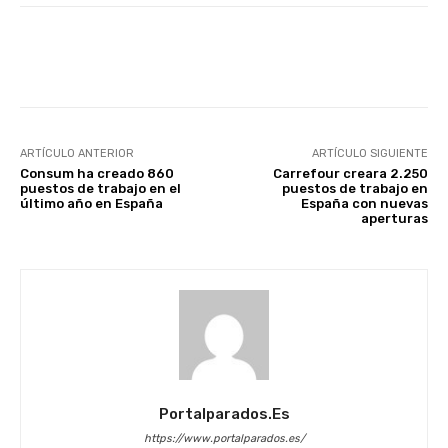
Facebook
X
WhatsApp
Li
ARTÍCULO ANTERIOR
ARTÍCULO SIGUIENTE
Consum ha creado 860
Carrefour creara 2.250
puestos de trabajo en el
puestos de trabajo en
último año en España
España con nuevas
aperturas
Portalparados.es
https://www.portalparados.es/