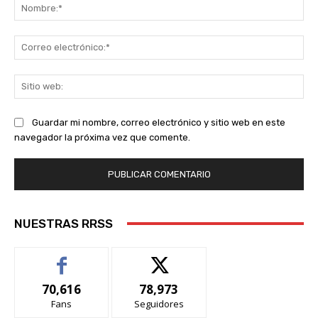
No
Co
ele
Sit
we
Guardar mi nombre, correo electrónico y sitio web en este
navegador la próxima vez que comente.
NUESTRAS RRSS
70,616
78,973
Fans
Seguidores