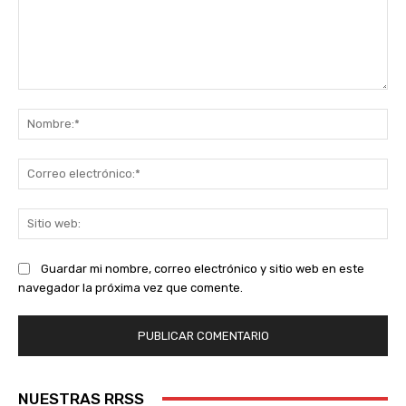
Comentario:
No
Co
ele
Sit
we
Guardar mi nombre, correo electrónico y sitio web en este
navegador la próxima vez que comente.
NUESTRAS RRSS