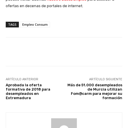
ofertas en decenas de portales de internet.
TAGS
Empleo Consum
Facebook
X
WhatsApp
Li
ARTÍCULO ANTERIOR
ARTÍCULO SIGUIENTE
Aprobada la oferta
Más de 51.000 desempleados
formativa de 2018 para
de Murcia utilizan
desempleados en
Fom@carm para mejorar su
Extremadura
formación