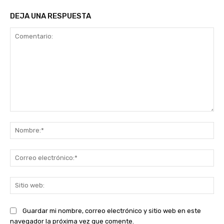
DEJA UNA RESPUESTA
Comentario:
No
Co
ele
Sit
we
Guardar mi nombre, correo electrónico y sitio web en este
navegador la próxima vez que comente.