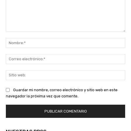
Comentario:
No
Co
ele
Sit
we
Guardar mi nombre, correo electrónico y sitio web en este
navegador la próxima vez que comente.