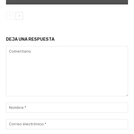
DEJA UNA RESPUESTA
Comentario:
No
Co
ele