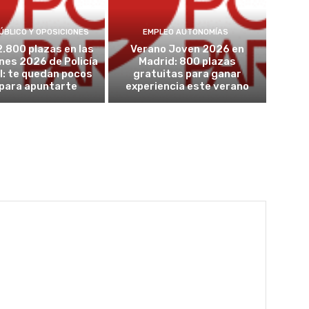
ÚBLICO Y OPOSICIONES
EMPLEO AUTONOMÍAS
2.800 plazas en las
Verano Joven 2026 en
nes 2026 de Policía
Madrid: 800 plazas
l: te quedan pocos
gratuitas para ganar
 para apuntarte
experiencia este verano