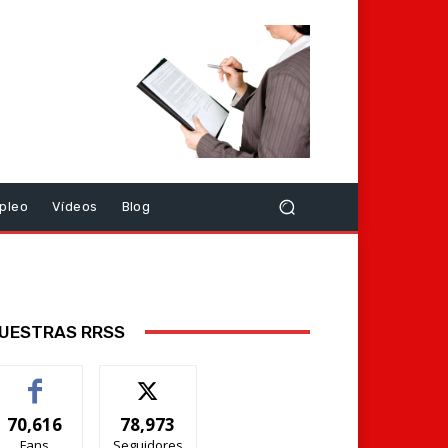
pleo
Vídeos
Blog
UESTRAS RRSS
70,616
78,973
Fans
Seguidores