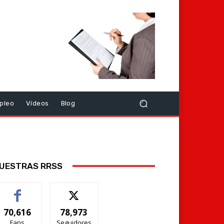
pleo
Vídeos
Blog
UESTRAS RRSS
70,616
78,973
Fans
Seguidores