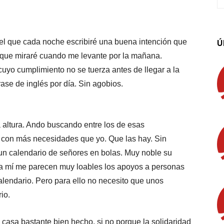
App
Linkedin
Email
Imprimir
el que cada noche escribiré una buena intención que
Ú
ro que miraré cuando me levante por la mañana.
uyo cumplimiento no se tuerza antes de llegar a la
ase de inglés por día. Sin agobios.
a altura. Ando buscando entre los de esas
con más necesidades que yo. Que las hay. Sin
 un calendario de señores en bolas. Muy noble su
a mí me parecen muy loables los apoyos a personas
alendario. Pero para ello no necesito que unos
io.
casa bastante bien hecho, si no porque la solidaridad