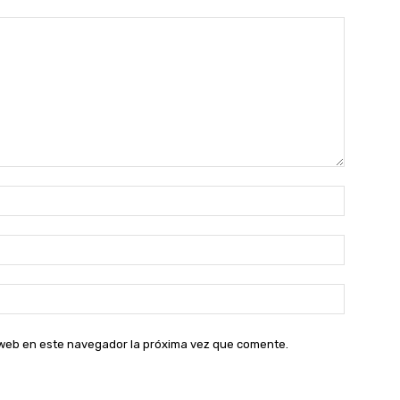
Nombre:
Correo
electróni
Sitio
web:
o web en este navegador la próxima vez que comente.