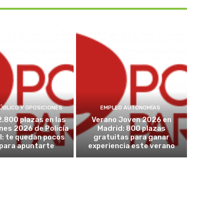
ÚBLICO Y OPOSICIONES
EMPLEO AUTONOMÍAS
2.800 plazas en las
Verano Joven 2026 en
nes 2026 de Policía
Madrid: 800 plazas
l: te quedan pocos
gratuitas para ganar
 para apuntarte
experiencia este verano