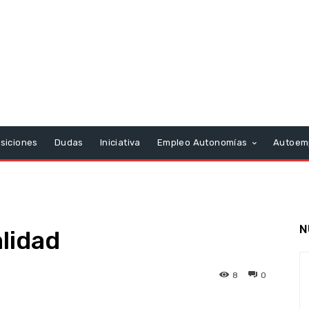
siciones
Dudas
Iniciativa
Empleo Autonomías
Autoem
N
alidad
8
0