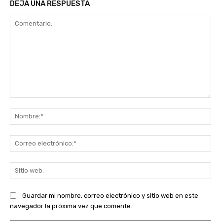
DEJA UNA RESPUESTA
Comentario:
No
Co
ele
Sit
we
Guardar mi nombre, correo electrónico y sitio web en este
navegador la próxima vez que comente.