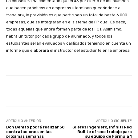
La consellera ha comentado que el 45 por ciento de los alumnos
que hacen prácticas en empresas «terminan quedándose a
trabajar», la previsión es que participen un total de hasta 6.000
empresas, que se integrarán en el sistema de FP dual. Es decir,
todas aquellas que ahora forman parte de los FCT. Asimismo,
habrá un tutor por cada grupo de alumnado, y todos los
estudiantes serán evaluados y calificados teniendo en cuenta un
informe que elaborará el instructor del estudiante en la empresa.
Facebook
X
WhatsApp
Li
ARTÍCULO ANTERIOR
ARTÍCULO SIGUIENTE
Don Benito podrá realizar 58
Si eres ingeniero, Infiniti Red
contrataciones en las
Bull te ofrece trabajo para
próximas semanas
su equipo de Fórmula 1