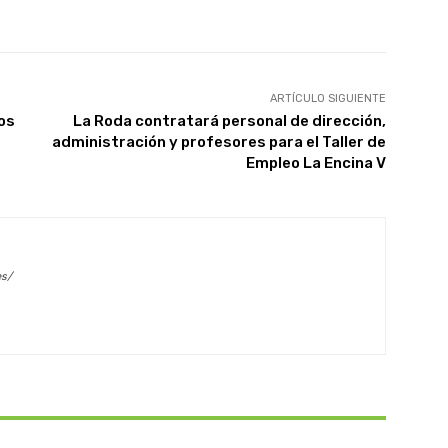
X
WhatsApp
Linkedin
Email
ARTÍCULO SIGUIENTE
os
La Roda contratará personal de dirección,
administración y profesores para el Taller de
Empleo La Encina V
es/