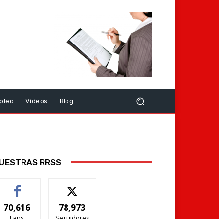
pleo
Vídeos
Blog
UESTRAS RRSS
70,616
78,973
Fans
Seguidores