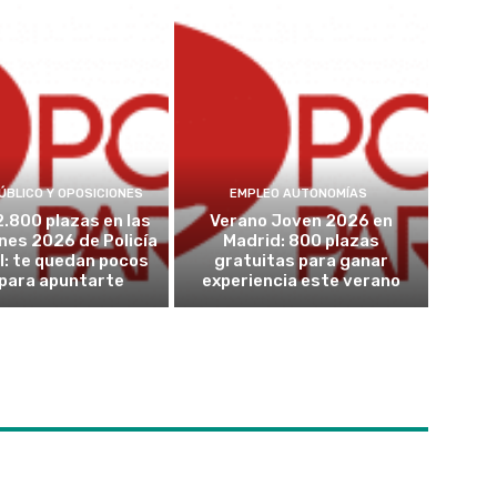
ÚBLICO Y OPOSICIONES
EMPLEO AUTONOMÍAS
2.800 plazas en las
Verano Joven 2026 en
nes 2026 de Policía
Madrid: 800 plazas
l: te quedan pocos
gratuitas para ganar
 para apuntarte
experiencia este verano