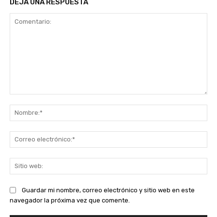
DEJA UNA RESPUESTA
Comentario:
No
Co
ele
Sit
we
Guardar mi nombre, correo electrónico y sitio web en este
navegador la próxima vez que comente.