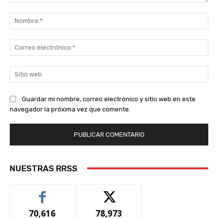
Comentario:
No
Co
ele
Sit
we
Guardar mi nombre, correo electrónico y sitio web en este
navegador la próxima vez que comente.
NUESTRAS RRSS
70,616
78,973