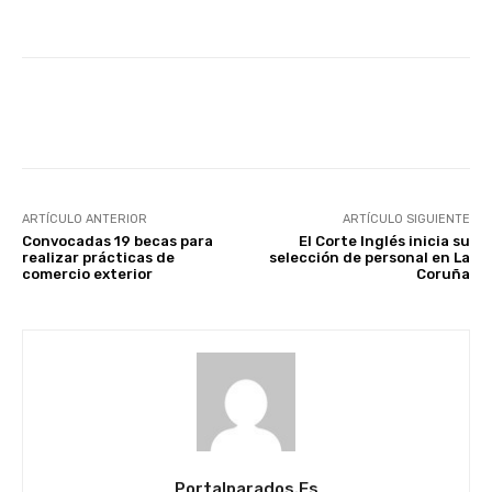
Facebook
X
WhatsApp
Li
ARTÍCULO ANTERIOR
ARTÍCULO SIGUIENTE
Convocadas 19 becas para
El Corte Inglés inicia su
realizar prácticas de
selección de personal en La
comercio exterior
Coruña
Portalparados.es