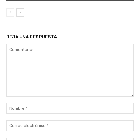
DEJA UNA RESPUESTA
Comentario:
No
Co
ele