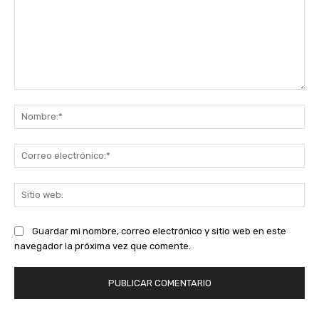
Comentario:
No
Co
ele
Sit
we
Guardar mi nombre, correo electrónico y sitio web en este
navegador la próxima vez que comente.