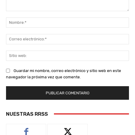
Comentario:
No
Co
ele
Sit
we
Guardar mi nombre, correo electrónico y sitio web en este
navegador la próxima vez que comente.
NUESTRAS RRSS