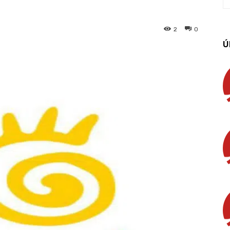
2
0
Ú
App
Linkedin
Email
Imprimir