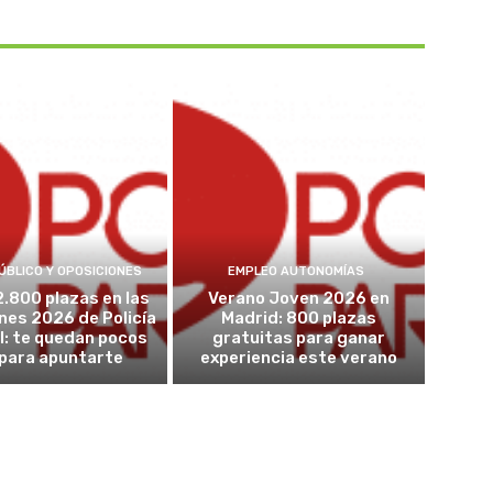
ÚBLICO Y OPOSICIONES
EMPLEO AUTONOMÍAS
2.800 plazas en las
Verano Joven 2026 en
nes 2026 de Policía
Madrid: 800 plazas
l: te quedan pocos
gratuitas para ganar
 para apuntarte
experiencia este verano