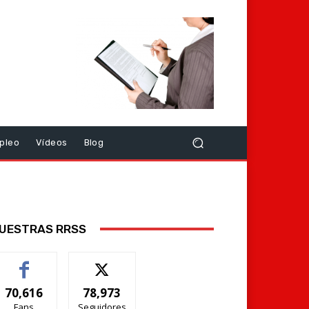
pleo
Vídeos
Blog
UESTRAS RRSS
70,616
78,973
Fans
Seguidores