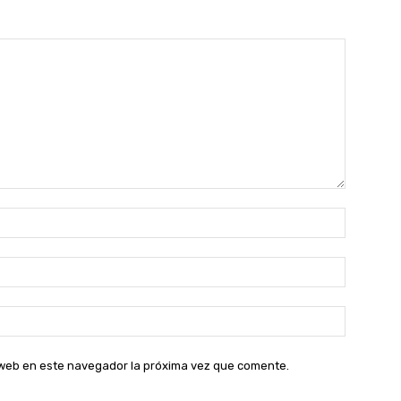
Nombre:
Correo
electróni
Sitio
web:
o web en este navegador la próxima vez que comente.