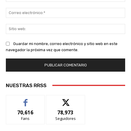
Co
ele
Sit
we
Guardar mi nombre, correo electrónico y sitio web en este
navegador la próxima vez que comente.
NUESTRAS RRSS
70,616
78,973
Fans
Seguidores