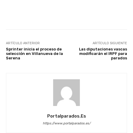
Facebook
X
WhatsApp
Li
ARTÍCULO ANTERIOR
ARTÍCULO SIGUIENTE
Sprinter inicia el proceso de
Las diputaciones vascas
selección en Villanueva de la
modificarán el IRPF para
Serena
parados
Portalparados.es
https://www.portalparados.es/